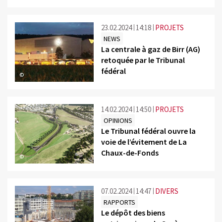
23.02.2024
14:18
PROJETS
NEWS
La centrale à gaz de Birr (AG)
retoquée par le Tribunal
fédéral
©
14.02.2024
14:50
PROJETS
OPINIONS
Le Tribunal fédéral ouvre la
voie de l’évitement de La
Chaux-de-Fonds
©
07.02.2024
14:47
DIVERS
RAPPORTS
Le dépôt des biens