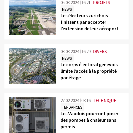
05.03.2024
16:21
PROJETS
NEWS
Les électeurs zurichois
finissent par accepter
l’extension de leur aéroport
©
03.03.2024
16:29
DIVERS
NEWS
Le corps électoral genevois
limite l’accès à la propriété
par étage
©
27.02.2024
08:16
TECHNIQUE
TENDANCES
Les Vaudois pourront poser
des pompes à chaleur sans
permis
©