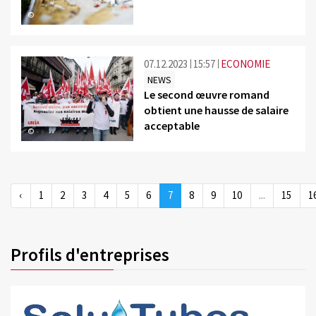
©
07.12.2023
15:57
ECONOMIE
NEWS
Le second œuvre romand
obtient une hausse de salaire
acceptable
©
‹
1
2
3
4
5
6
7
8
9
10
...
15
1
Profils d'entreprises