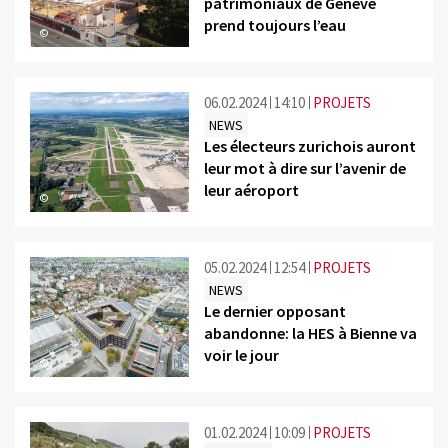
patrimoniaux de Genève
prend toujours l’eau
©
06.02.2024
14:10
PROJETS
NEWS
Les électeurs zurichois auront
leur mot à dire sur l’avenir de
leur aéroport
©
05.02.2024
12:54
PROJETS
NEWS
Le dernier opposant
abandonne: la HES à Bienne va
voir le jour
©
01.02.2024
10:09
PROJETS