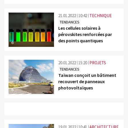
21.01.2022
10:42
TECHNIQUE
TENDANCES
Les cellules solaires à
pérovskites renforcées par
des points quantiques
©
20.01.2022
15:20
PROJETS
TENDANCES
Taïwan conçoit un bâtiment
recouvert de panneaux
photovoltaïques
©
19.01.2022
10:41
ARCHITECTURE