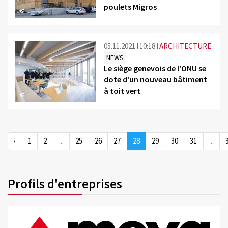
poulets Migros
©
05.11.2021
10:18
ARCHITECTURE
NEWS
Le siège genevois de l'ONU se
dote d'un nouveau bâtiment
à toit vert
©
‹
1
2
...
25
26
27
28
29
30
31
...
Profils d'entreprises