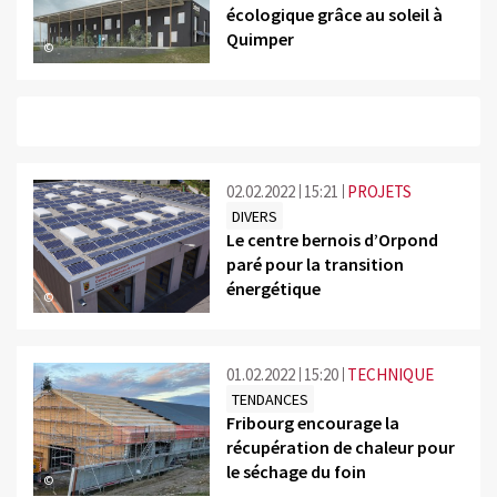
écologique grâce au soleil à
Quimper
©
02.02.2022
15:21
PROJETS
DIVERS
Le centre bernois d’Orpond
paré pour la transition
énergétique
©
01.02.2022
15:20
TECHNIQUE
TENDANCES
Fribourg encourage la
récupération de chaleur pour
le séchage du foin
©