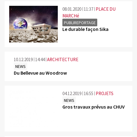
08.01.2020
11:37
PLACE DU
MARCHé
PUBLIREPORTAGE
Le durable façon Sika
©
10.12.2019
14:44
ARCHITECTURE
NEWS
Du Bellevue au Woodrow
04.12.2019
16:55
PROJETS
NEWS
Gros travaux prévus au CHUV
©