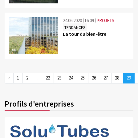
24.06.2020
16:09
PROJETS
TENDANCES
La tour du bien-être
©
‹
1
2
...
22
23
24
25
26
27
28
29
Profils d'entreprises