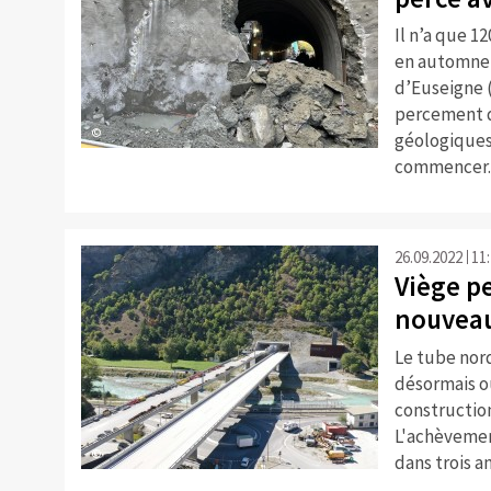
Il n’a que 1
en automne 2
d’Euseigne (
percement d
©
géologiques
commencer.
26.09.2022
11
Viège pe
nouveau
Le tube nor
désormais ou
constructio
L'achèvemen
©
dans trois an