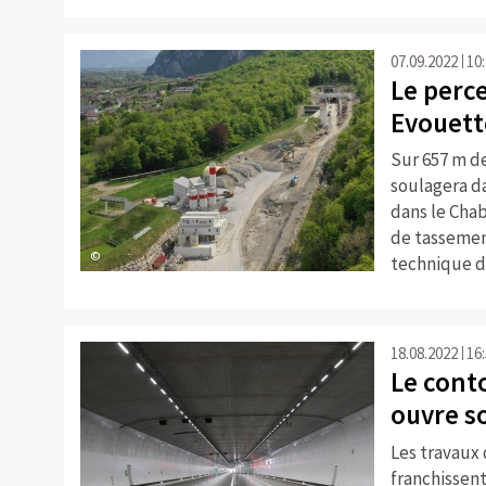
07.09.2022
10
Le perc
Evouett
Sur 657 m de
soulagera da
dans le Cha
de tassement
©
technique d
18.08.2022
16
Le cont
ouvre s
Les travaux
franchissen