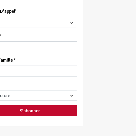
D'appel'
*
amille *
S'abonner