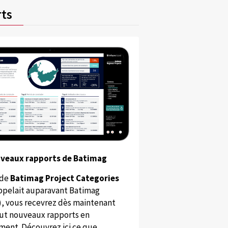
ts
uveaux rapports de Batimag
 de
Batimag Project Categories
appelait auparavant Batimag
), vous recevrez dès maintenant
ut nouveaux rapports en
ent. Découvrez ici ce que