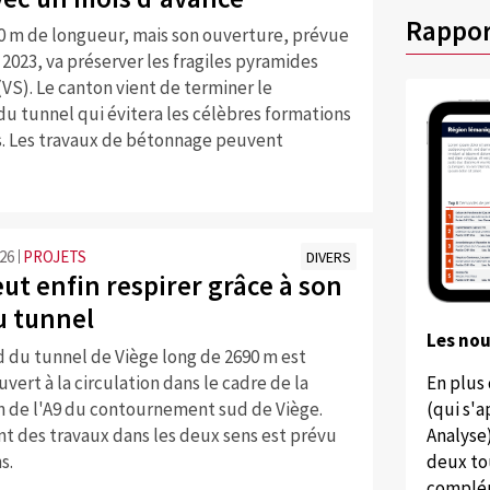
Rappor
20 m de longueur, mais son ouverture, prévue
023, va préserver les fragiles pyramides
VS). Le canton vient de terminer le
u tunnel qui évitera les célèbres formations
. Les travaux de bétonnage peuvent
:26
PROJETS
DIVERS
ut enfin respirer grâce à son
 tunnel
Les no
d du tunnel de Viège long de 2690 m est
vert à la circulation dans le cadre de la
En plus
n de l'A9 du contournement sud de Viège.
(qui s'
t des travaux dans les deux sens est prévu
Analyse
s.
deux to
complém