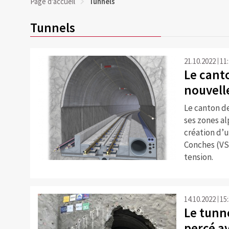
Page d'accueil
Tunnels
Tunnels
21.10.2022
11
Le cant
nouvell
Le canton de
ses zones alp
création d’u
Conches (VS)
©
tension.
14.10.2022
15
Le tunn
percé a