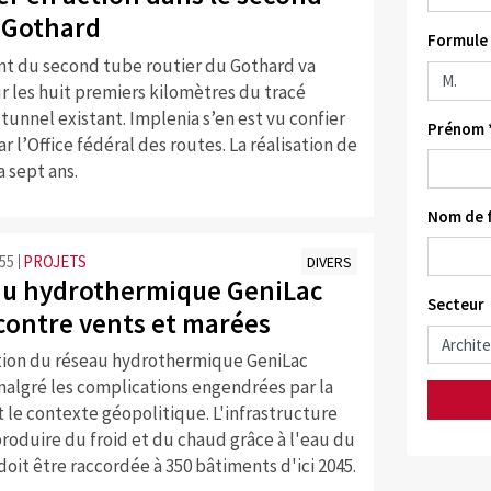
 Gothard
Formule 
t du second tube routier du Gothard va
r les huit premiers kilomètres du tracé
 tunnel existant. Implenia s’en est vu confier
Prénom 
r l’Office fédéral des routes. La réalisation de
a sept ans.
Nom de f
:55
PROJETS
DIVERS
au hydrothermique GeniLac
Secteur
contre vents et marées
tion du réseau hydrothermique GeniLac
malgré les complications engendrées par la
le contexte géopolitique. L'infrastructure
roduire du froid et du chaud grâce à l'eau du
doit être raccordée à 350 bâtiments d'ici 2045.