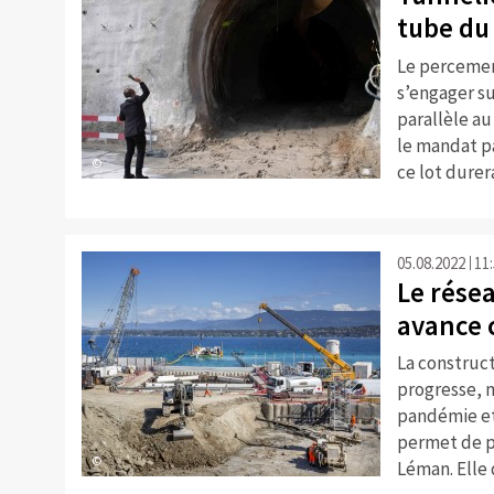
tube du
Le percemen
s’engager su
parallèle au
le mandat pa
©
ce lot durer
05.08.2022
11
Le rése
avance 
La construc
progresse, 
pandémie et 
permet de p
©
Léman. Elle 