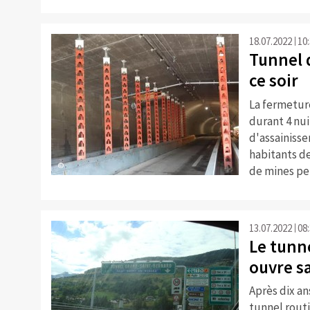
18.07.2022
10
Tunnel 
ce soir
La fermetur
durant 4 nuit
d'assainisse
habitants d
©
de mines pe
13.07.2022
08
Le tunn
ouvre sa
Après dix an
tunnel rout