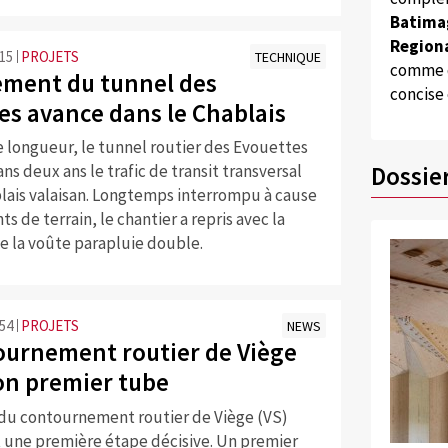
Batima
Regiona
:15
PROJETS
TECHNIQUE
comme d
ement du tunnel des
concise
es avance dans le Chablais
 longueur, le tunnel routier des Evouettes
Dossie
ns deux ans le trafic de transit transversal
blais valaisan. Longtemps interrompu à cause
s de terrain, le chantier a repris avec la
e la voûte parapluie double.
:54
PROJETS
NEWS
ournement routier de Viège
on premier tube
 du contournement routier de Viège (VS)
t une première étape décisive. Un premier