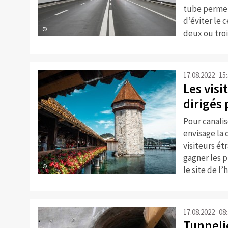
tube permet
d’éviter le 
©
deux ou troi
17.08.2022
15
Les visi
dirigés
Pour canalis
envisage la 
visiteurs é
gagner les p
©
le site de l’
17.08.2022
08
Tunneli