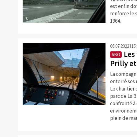
est enfin do
renforce le
©
1964.
06.07.2022
15
Les
ABO
Prilly e
La compagni
enterré ses 
Le chantier 
parc de La B
©
confronté à 
environneme
plein de mau