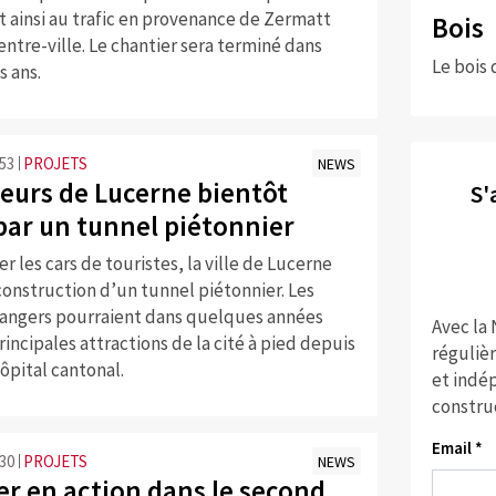
 ainsi au trafic en provenance de Zermatt
Bois
centre-ville. Le chantier sera terminé dans
Le bois 
s ans.
:53
PROJETS
NEWS
teurs de Lucerne bientôt
S'
 par un tunnel piétonnier
er les cars de touristes, la ville de Lucerne
construction d’un tunnel piétonnier. Les
trangers pourraient dans quelques années
Avec la
rincipales attractions de la cité à pied depuis
réguliè
hôpital cantonal.
et indép
constru
Email *
:30
PROJETS
NEWS
er en action dans le second