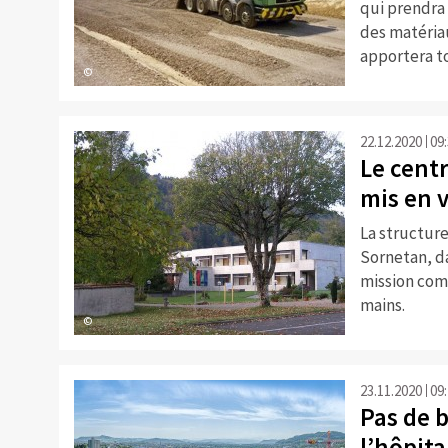
qui prendra 
des matéria
apportera t
©
22.12.2020
09
Le cent
mis en 
La structure
Sornetan, da
mission com
mains.
©
23.11.2020
09
Pas de 
l’hôpita