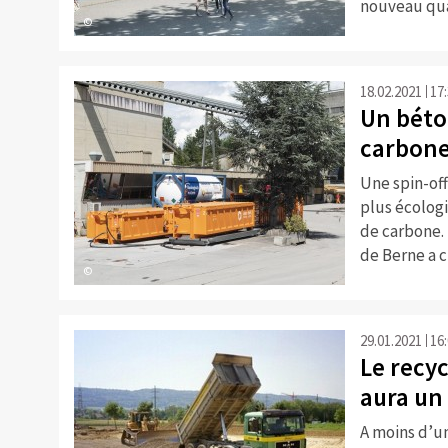
nouveau qua
©
18.02.2021
17
Un béton
carbone 
Une spin-off
plus écologi
de carbone. 
de Berne a 
©
29.01.2021
16
Le recy
aura un
A moins d’un