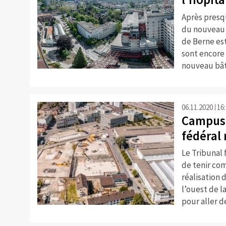
Après presqu
du nouveau b
de Berne es
sont encore 
nouveau bât
06.11.2020
16
Campus 
fédéral 
Le Tribunal 
de tenir com
réalisation 
l’ouest de l
©
pour aller de