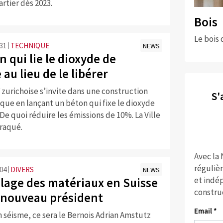
rtier dès 2023.
Bois
Le bois 
:31
TECHNIQUE
NEWS
 qui lie le dioxyde de
au lieu de le libérer
 zurichoise s’invite dans une construction
S'
que en lançant un béton qui fixe le dioxyde
De quoi réduire les émissions de 10%. La Ville
craqué.
Avec la
réguliè
:04
DIVERS
NEWS
et indép
clage des matériaux en Suisse
constru
 nouveau président
Email *
 séisme, ce sera le Bernois Adrian Amstutz