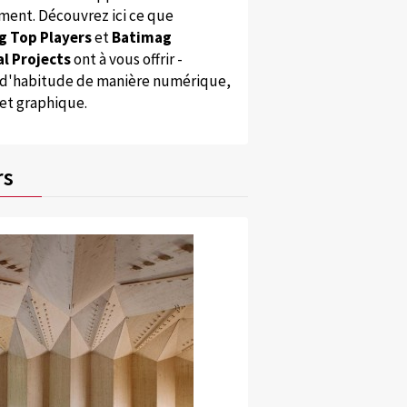
ent. Découvrez ici ce que
g Top Players
et
Batimag
l Projects
ont à vous offrir -
'habitude de manière numérique,
 et graphique.
rs