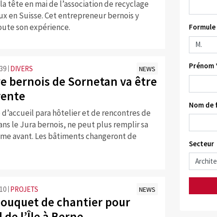
la tête en mai de l’association de recyclage
ux en Suisse. Cet entrepreneur bernois y
oute son expérience.
Formule 
Prénom 
:39
DIVERS
NEWS
re bernois de Sornetan va être
vente
Nom de f
 d’accueil para hôtelier et de rencontres de
ns le Jura bernois, ne peut plus remplir sa
me avant. Les bâtiments changeront de
Secteur
:10
PROJETS
NEWS
bouquet de chantier pour
l de l’Île à Berne