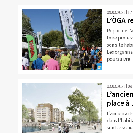
09.03.2021
17
L’ÖGA re
Reportée l’an
foire profes
son site hab
Les organis
poursuivre 
©
03.03.2021
09
L’ancien
place à 
L’ancien art
dans l’habit
sont associé