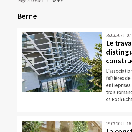
Page d'accueil
Berne
Berne
29.03.2021
07
Le trav
disting
constru
L’associati
faîtières de
entreprises 
©
trois romand
et Roth Echa
19.03.2021
16
La cons