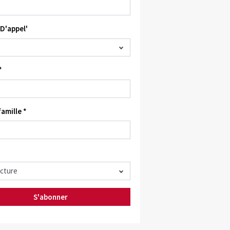
D'appel'
*
amille *
S'abonner