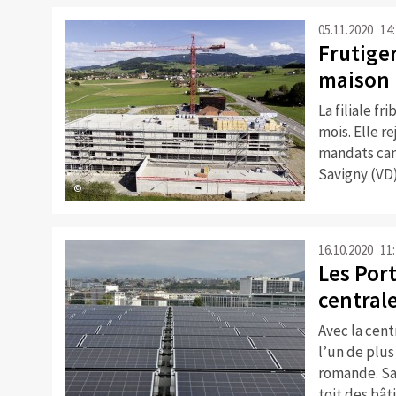
05.11.2020
14
Frutige
maison 
La filiale f
mois. Elle r
mandats can
Savigny (VD)
©
16.10.2020
11
Les Por
centrale
Avec la cent
l’un de plus
romande. Sa
toit des bâ