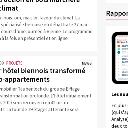
climat
Rappor
n bois, oui, mais en faveur du climat. La
spécialisée bernoise en débattra le 27 mai
u cours d’une journée à Bienne. Le programme
à la fois en présentiel et en ligne.
:39
PROJETS
NEWS
r hôtel biennois transformé
o-appartements
mmobilier Taubenloch du groupe Eiffage
Les no
ransformation profonde. L’hôtel initialement
 2017 sera reconverti en 42 micro-
En plus
s. La tour de 19 étages attenante sera
(qui s'
Analyse
deux to