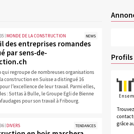
Annon
:35
MONDE DE LA CONSTRUCTION
NEWS
ail des entreprises romandes
ué par sens-de-
Profils
ction.ch
on qui regroupe de nombreuses organisations
 la construction en Suisse a distingué 16
pour l’excellence de leur travail. Parmi elles,
es : Sottas à Bulle, le Groupe Egli de Bienne
faudages pour son travail à Fribourg.
Trouvez
contacts
grâce au
:36
DIVERS
TENDANCES
truction en bois marchera