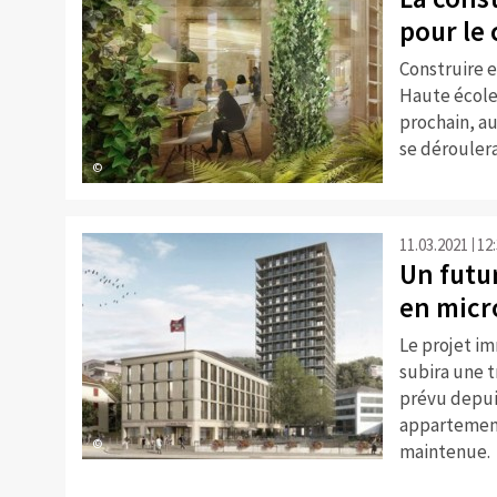
pour le 
Construire e
Haute école 
prochain, a
se déroulera 
©
11.03.2021
12
Un futu
en micr
Le projet i
subira une t
prévu depuis
appartement
©
maintenue.