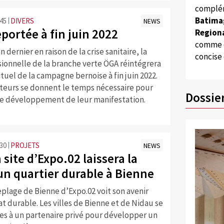
complém
Batima
:45
DIVERS
NEWS
portée à fin juin 2022
Regiona
comme d
 dernier en raison de la crise sanitaire, la
concise
sionnelle de la branche verte ÖGA réintégrera
ituel de la campagne bernoise à fin juin 2022.
ateurs se donnent le temps nécessaire pour
Dossie
le développement de leur manifestation.
:30
PROJETS
NEWS
 site d’Expo.02 laissera la
un quartier durable à Bienne
eplage de Bienne d’Expo.02 voit son avenir
at durable. Les villes de Bienne et de Nidau se
es à un partenaire privé pour développer un