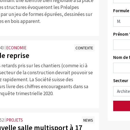
nnant une identité bien régionale à sa place
Les structures évoqueront les Préalpes
Formule 
 par un jeu de formes épurées, dessinées sur
es en bois apparent.
Prénom 
:43
ECONOMIE
CONTEXTE
de reprise
Nom de f
 retards pris sur les chantiers (comme ici à
secteur de la construction devrait pouvoir se
z rapidement. La Société suisse des
Secteur
s livre des chiffres encourageants dans sa
quête trimestrielle 2020.
:52
PROJETS
NEWS
elle salle multisport à 17