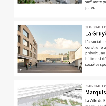
suffisante po
parer.
21.07.2020
14
La Gruyè
L’associati
construire u
prévoit une 
bâtiment dév
sociétés spo
©
26.06.2020
14
Marquis
La Ville de 