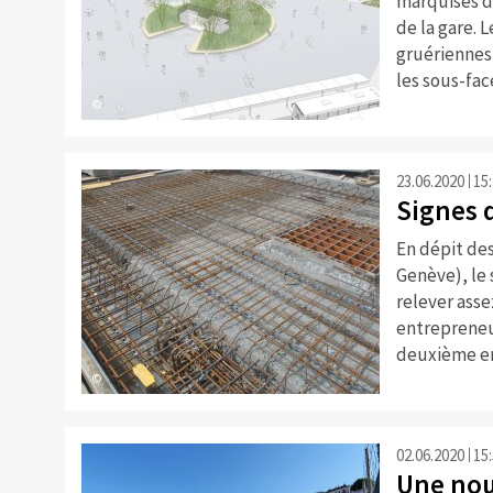
marquises do
de la gare. 
gruériennes
les sous-fac
©
23.06.2020
15
Signes 
En dépit des
Genève), le 
relever asse
entrepreneur
deuxième en
©
02.06.2020
15
Une nouv