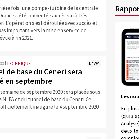
Rappor
mière fois, une pompe-turbine de la centrale
Drance a été connectée au réseau à très
n. L’opération s’est déroulée avec succès et
as important vers la mise en service de
évue à fin 2021.
:00
TECHNIQUE
NEWS
el de base du Ceneri sera
é en septembre
 semaine de septembre 2020 sera placée sous
Les no
la NLFA et du tunnel de base du Ceneri. Ce
 officiellement inauguré le 4 septembre 2020.
En plus
(qui s'
Analyse
deux to
complém