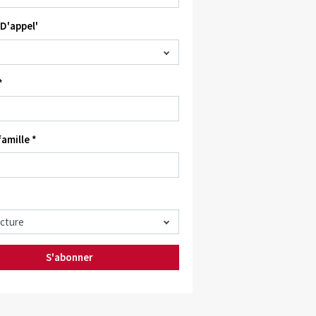
D'appel'
*
amille *
S'abonner