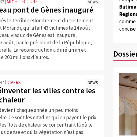
:32
ARCHITECTURE
NEWS
Batima
eau pont de Gènes inauguré
Regiona
rès le terrible effondrement du tristement
comme d
 Morandi, qui a fait 43 victimes le 14 août
concise
uveau viaduc de Gènes est inauguré,
3 août, par le président de la République,
rella. La reconstruction a duré un an et
Dossie
e 200 millions d’euros.
:47
DIVERS
NEWS
réinventer les villes contre les
 chaleur
 devient chaque année un peu moins
le. Ce sont les citadins qui en payent le prix
 les îlots de chaleur se concentrant là où le
plus dense et où la végétation n’est pas