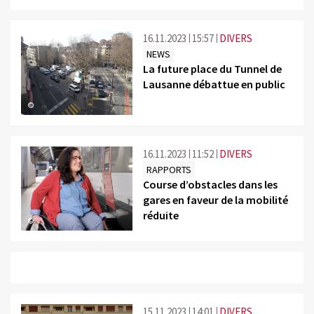
16.11.2023
15:57
DIVERS
NEWS
La future place du Tunnel de
Lausanne débattue en public
©
16.11.2023
11:52
DIVERS
RAPPORTS
Course d’obstacles dans les
gares en faveur de la mobilité
réduite
©
15.11.2023
14:01
DIVERS