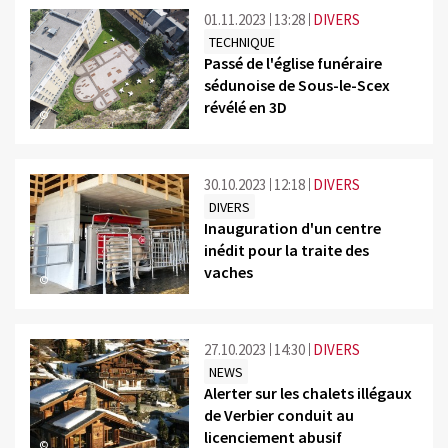
01.11.2023
13:28
DIVERS
TECHNIQUE
Passé de l'église funéraire
sédunoise de Sous-le-Scex
révélé en 3D
©
30.10.2023
12:18
DIVERS
DIVERS
Inauguration d'un centre
inédit pour la traite des
vaches
©
27.10.2023
14:30
DIVERS
NEWS
Alerter sur les chalets illégaux
de Verbier conduit au
licenciement abusif
©