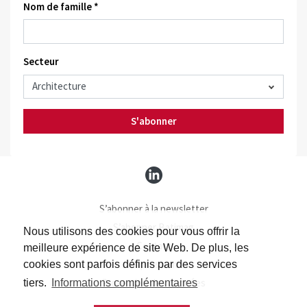
Nom de famille *
Secteur
S'abonner
S’abonner à la newsletter
S’abonner Batimag
Nous utilisons des cookies pour vous offrir la
Contact
meilleure expérience de site Web. De plus, les
Impressum
cookies sont parfois définis par des services
Protection des données
tiers.
Informations complémentaires