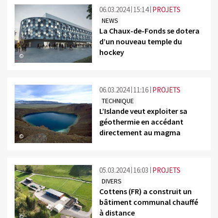
06.03.2024
15:14
PROJETS
NEWS
La Chaux-de-Fonds se dotera
d’un nouveau temple du
hockey
©
06.03.2024
11:16
PROJETS
TECHNIQUE
L’Islande veut exploiter sa
géothermie en accédant
directement au magma
©
05.03.2024
16:03
PROJETS
DIVERS
Cottens (FR) a construit un
bâtiment communal chauffé
à distance
©