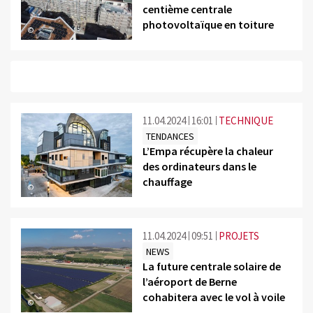
centième centrale
photovoltaïque en toiture
©
11.04.2024
16:01
TECHNIQUE
TENDANCES
L’Empa récupère la chaleur
des ordinateurs dans le
chauffage
©
11.04.2024
09:51
PROJETS
NEWS
La future centrale solaire de
l’aéroport de Berne
cohabitera avec le vol à voile
©