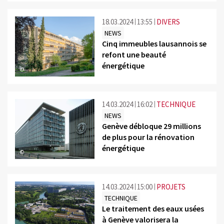
18.03.2024
13:55
DIVERS
NEWS
Cinq immeubles lausannois se
refont une beauté
énergétique
©
14.03.2024
16:02
TECHNIQUE
NEWS
Genève débloque 29 millions
de plus pour la rénovation
énergétique
©
14.03.2024
15:00
PROJETS
TECHNIQUE
Le traitement des eaux usées
à Genève valorisera la