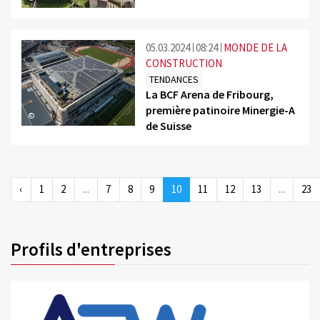
05.03.2024
08:24
MONDE DE LA
CONSTRUCTION
TENDANCES
La BCF Arena de Fribourg,
première patinoire Minergie-A
©
de Suisse
‹
1
2
...
7
8
9
10
11
12
13
...
23
Profils d'entreprises