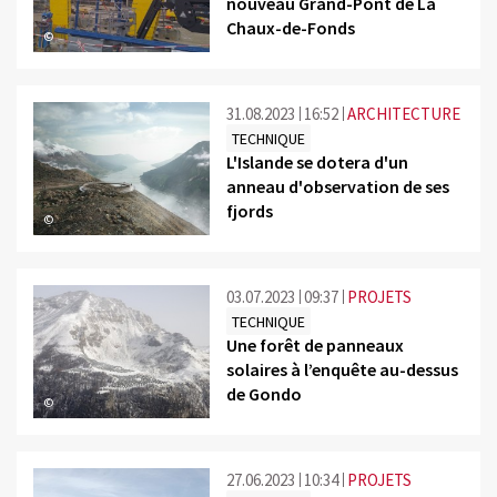
nouveau Grand-Pont de La
Chaux-de-Fonds
©
31.08.2023
16:52
ARCHITECTURE
TECHNIQUE
L'Islande se dotera d'un
anneau d'observation de ses
fjords
©
03.07.2023
09:37
PROJETS
TECHNIQUE
Une forêt de panneaux
solaires à l’enquête au-dessus
de Gondo
©
27.06.2023
10:34
PROJETS