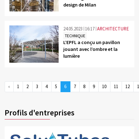
design de Milan
©
24.05.2023
16:17
ARCHITECTURE
TECHNIQUE
L’EPFL a conçu un pavillon
jouant avec l’ombre et la
lumière
©
‹
1
2
3
4
5
6
7
8
9
10
11
12
Profils d'entreprises