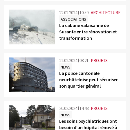
22.02.2024
10:59
ARCHITECTURE
ASSOCIATIONS
La cabane valaisanne de
Susanfe entre rénovation et
transformation
©
21.02.2024
08:21
PROJETS
NEWS
La police cantonale
neuchâteloise peut sécuriser
son quartier général
©
20.02.2024
14:48
PROJETS
NEWS
Les soins psychiatriques ont
besoin d’un hôpital rénové à