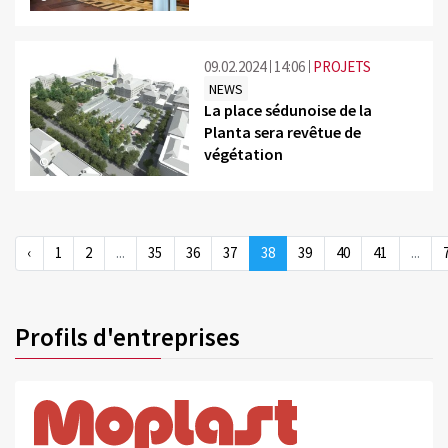
09.02.2024
14:06
PROJETS
NEWS
La place sédunoise de la
Planta sera revêtue de
végétation
©
‹
1
2
...
35
36
37
38
39
40
41
...
Profils d'entreprises