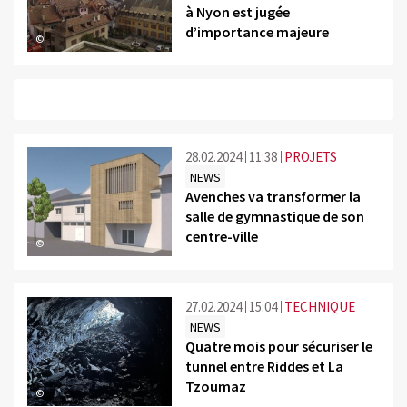
à Nyon est jugée
d’importance majeure
©
28.02.2024
11:38
PROJETS
NEWS
Avenches va transformer la
salle de gymnastique de son
centre-ville
©
27.02.2024
15:04
TECHNIQUE
NEWS
Quatre mois pour sécuriser le
tunnel entre Riddes et La
Tzoumaz
©