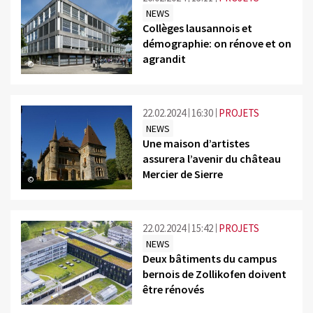
NEWS
Collèges lausannois et
démographie: on rénove et on
agrandit
©
22.02.2024
16:30
PROJETS
NEWS
Une maison d’artistes
assurera l’avenir du château
Mercier de Sierre
©
22.02.2024
15:42
PROJETS
NEWS
Deux bâtiments du campus
bernois de Zollikofen doivent
être rénovés
©