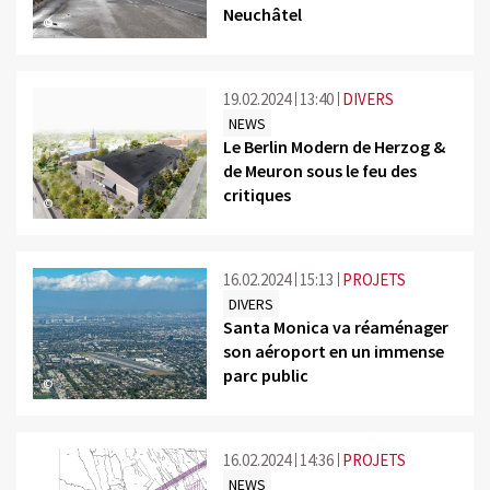
Neuchâtel
©
19.02.2024
13:40
DIVERS
NEWS
Le Berlin Modern de Herzog &
de Meuron sous le feu des
critiques
©
16.02.2024
15:13
PROJETS
DIVERS
Santa Monica va réaménager
son aéroport en un immense
parc public
©
16.02.2024
14:36
PROJETS
NEWS