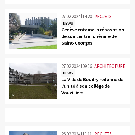
27.02.2024
14:20
PROJETS
NEWS
Genève entame la rénovation
de son centre funéraire de
Saint-Georges
©
27.02.2024
09:56
ARCHITECTURE
NEWS
La Ville de Boudry redonne de
l’unité à son collège de
Vauvilliers
©
26.02.2024
13:11
PROJETS