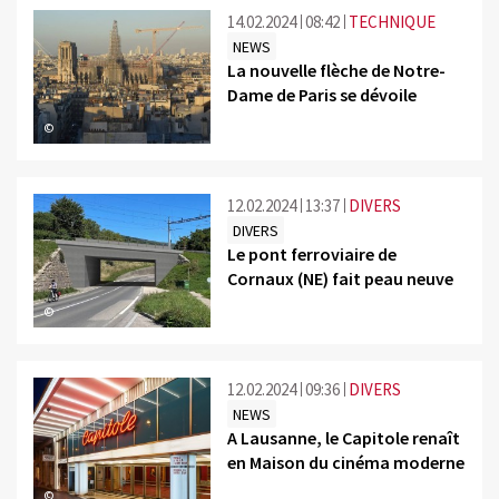
14.02.2024
08:42
TECHNIQUE
NEWS
La nouvelle flèche de Notre-
Dame de Paris se dévoile
©
12.02.2024
13:37
DIVERS
DIVERS
Le pont ferroviaire de
Cornaux (NE) fait peau neuve
©
12.02.2024
09:36
DIVERS
NEWS
A Lausanne, le Capitole renaît
en Maison du cinéma moderne
©