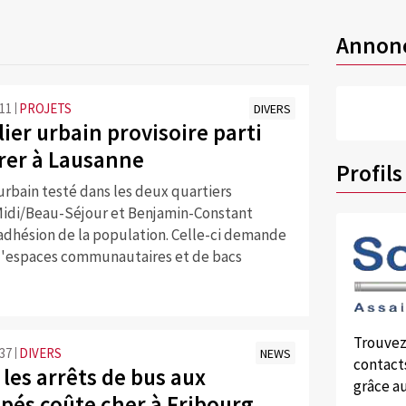
Annon
:11
PROJETS
DIVERS
ier urbain provisoire parti
rer à Lausanne
Profils
urbain testé dans les deux quartiers
Midi/Beau-Séjour et Benjamin-Constant
’adhésion de la population. Celle-ci demande
'espaces communautaires et de bacs
Trouvez
:37
DIVERS
NEWS
contacts
les arrêts de bus aux
grâce au
pés coûte cher à Fribourg