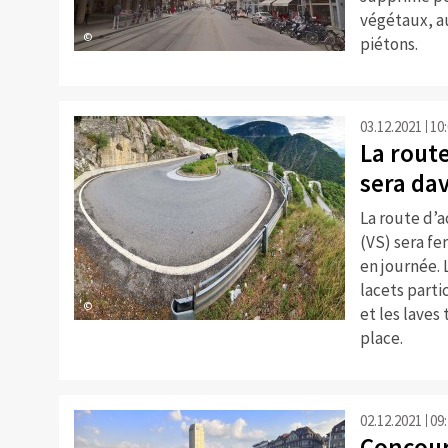
végétaux, au
©
piétons.
03.12.2021
10
La route
sera dav
La route d’a
(VS) sera fe
en journée. 
lacets part
©
et les laves
place.
02.12.2021
09
Concour