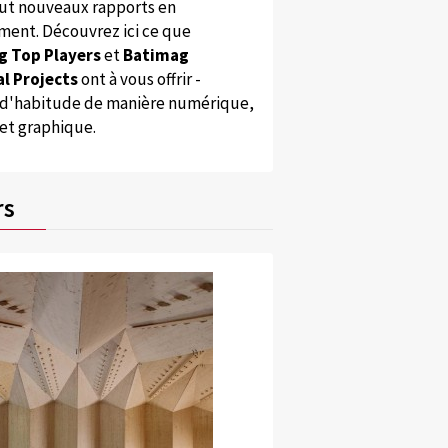
ut nouveaux rapports en
ent. Découvrez ici ce que
g Top Players
et
Batimag
l Projects
ont à vous offrir -
'habitude de manière numérique,
 et graphique.
rs