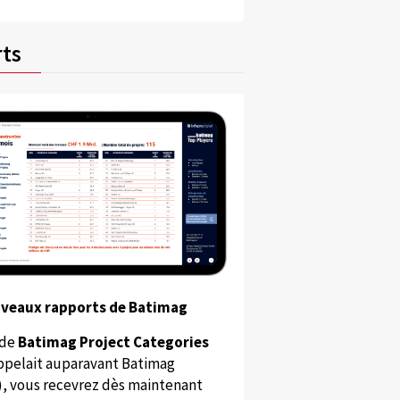
ts
uveaux rapports de Batimag
 de
Batimag Project Categories
appelait auparavant Batimag
), vous recevrez dès maintenant