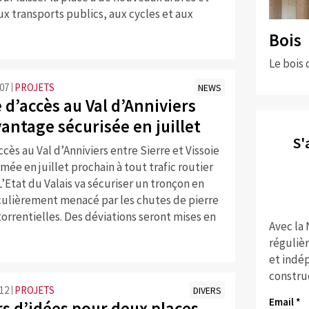
x transports publics, aux cycles et aux
Bois
Le bois 
:07
PROJETS
NEWS
 d’accès au Val d’Anniviers
antage sécurisée en juillet
S'
ccès au Val d’Anniviers entre Sierre et Vissoie
rmée en juillet prochain à tout trafic routier
L’Etat du Valais va sécuriser un tronçon en
iculièrement menacé par les chutes de pierre
 torrentielles. Des déviations seront mises en
Avec la
réguliè
et indép
constru
:12
PROJETS
DIVERS
Email *
s d’idées pour deux places