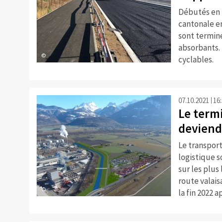
Débutés en 2
cantonale en
sont termin
absorbants.
©
cyclables.
07.10.2021
16
Le term
deviend
Le transpor
logistique 
sur les plus
route valais
©
la fin 2022 