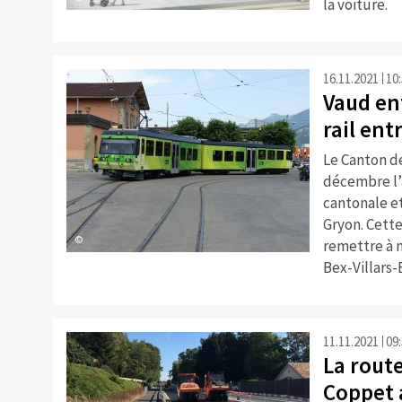
la voiture.
16.11.2021
10
Vaud ent
rail ent
Le Canton d
décembre l’
cantonale et
Gryon. Cette
©
remettre à n
Bex-Villars-
11.11.2021
09
La rout
Coppet 