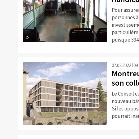
Pour assurer
personnes à
investisseme
particulière
©
puisque 334 
07.02.2022
09
Montreu
son col
Le Conseil 
nouveau bâti
Si les oppos
pourrait ina
©