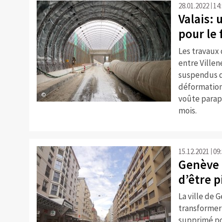
28.01.2022
14
Valais:
pour le
Les travaux
entre Villen
suspendus d
déformation
©
voûte parap
mois.
15.12.2021
09
Genève 
d’être p
La ville de 
transformer 
supprimé pou