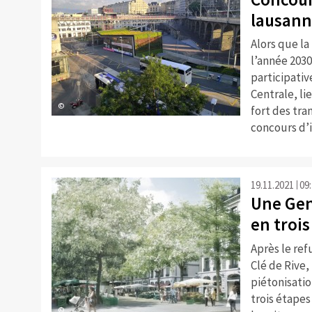
lausann
Alors que l
l’année 2030
participativ
Centrale, li
©
fort des tra
concours d’i
19.11.2021
09
Une Gen
en trois
Après le ref
Clé de Rive,
piétonisatio
trois étapes
©