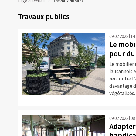
Page d'accueil
Travaux publics
Travaux publics
09.02.2022
14
Le mobil
pour du
Le mobilier 
lausannois 
rencontre l
davantage d
©
végétalisés.
09.02.2022
08
Adapter 
handica