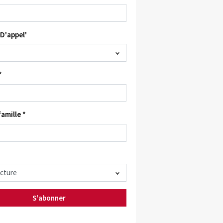
D'appel'
*
amille *
S'abonner