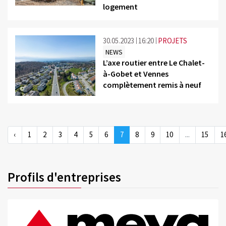
logement
30.05.2023
16:20
PROJETS
NEWS
L’axe routier entre Le Chalet-
à-Gobet et Vennes
complètement remis à neuf
©
‹
1
2
3
4
5
6
7
8
9
10
...
15
1
Profils d'entreprises