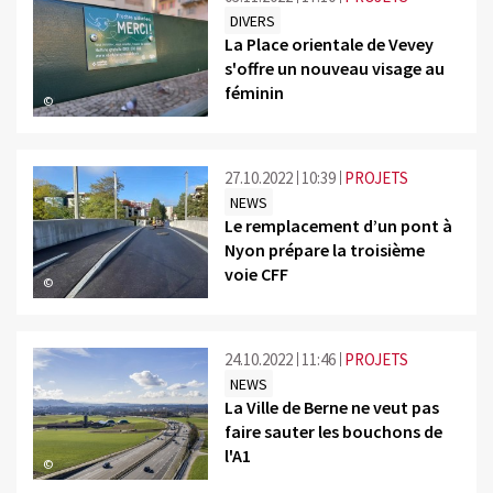
DIVERS
La Place orientale de Vevey
s'offre un nouveau visage au
féminin
©
27.10.2022
10:39
PROJETS
NEWS
Le remplacement d’un pont à
Nyon prépare la troisième
voie CFF
©
24.10.2022
11:46
PROJETS
NEWS
La Ville de Berne ne veut pas
faire sauter les bouchons de
l'A1
©