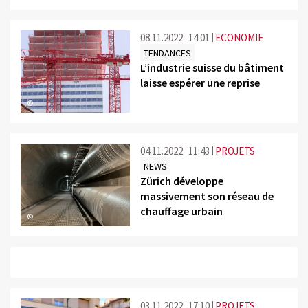
08.11.2022
14:01
ECONOMIE
TENDANCES
L’industrie suisse du bâtiment
laisse espérer une reprise
©
04.11.2022
11:43
PROJETS
NEWS
Zürich développe
massivement son réseau de
chauffage urbain
©
03.11.2022
17:10
PROJETS