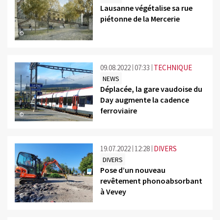
Lausanne végétalise sa rue
piétonne de la Mercerie
©
09.08.2022
07:33
TECHNIQUE
NEWS
Déplacée, la gare vaudoise du
Day augmente la cadence
ferroviaire
©
19.07.2022
12:28
DIVERS
DIVERS
Pose d’un nouveau
revêtement phonoabsorbant
à Vevey
©