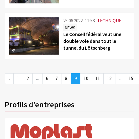
23.06.2022
11:58
TECHNIQUE
NEWS
Le Conseil fédéral veut une
double voie dans tout le
tunnel du Lötschberg
©
‹
1
2
...
6
7
8
9
10
11
12
...
15
Profils d'entreprises