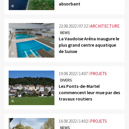
absorbant
©
22.08.2022
07:32
ARCHITECTURE
NEWS
La Vaudoise Aréna inaugure le
plus grand centre aquatique
de Suisse
©
19.08.2022
14:07
PROJETS
DIVERS
Les Ponts-de-Martel
commencent leur mue par des
travaux routiers
©
16.08.2022
14:02
PROJETS
NEWS